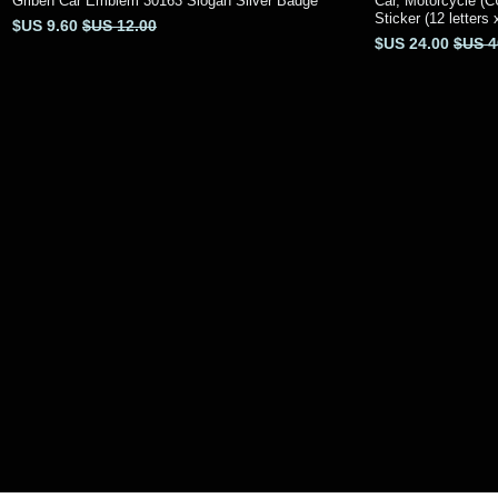
Griben Car Emblem 30163 Slogan Silver Badge
Car, Motorcycle (
العرض السريع
Sticker (12 letter
سعر عادي
سعر البيع
عادي
سعر البيع